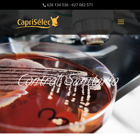
626 134 536 - 627 082 571
Control Sanitario